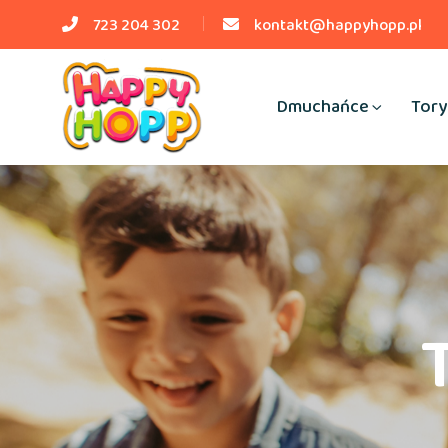
723 204 302
kontakt@happyhopp.pl
Dmuchańce
Tory