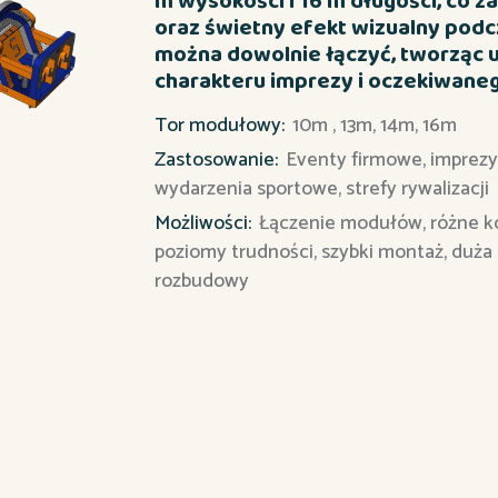
m wysokości i 16 m długości, co 
oraz świetny efekt wizualny pod
można dowolnie łączyć, tworząc 
charakteru imprezy i oczekiwane
Tor modułowy:
10m , 13m, 14m, 16m
Zastosowanie:
Eventy firmowe, imprezy p
wydarzenia sportowe, strefy rywalizacji
Możliwości:
Łączenie modułów, różne kon
poziomy trudności, szybki montaż, duż
rozbudowy