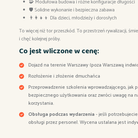
🧩 Modułowa budowa i różne konfiguracje długości
🛡️ Solidne wykonanie i bezpieczna zabawa
👨‍👩‍👧‍👦 Dla dzieci, młodzieży i dorosłych
To więcej niż tor przeszkód. To przestrzeń rywalizacji, śmi
i chęć kolejnej próby.
Co jest wliczone w cenę:
Dojazd na terenie Warszawy (poza Warszawą indwi
Rozłożenie i złożenie dmuchańca
Przeprowadzenie szkolenia wprowadzającego, jak p
bezpiecznego użytkowania oraz zwróci uwagę na na
korzystania.
Obsługa podczas wydarzenia
- jeśli potrzebujec
obsługi przez personel. Wycena ustalana jest indy