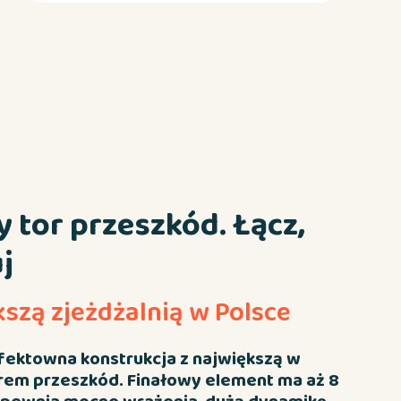
 tor przeszkód. Łącz,
j
kszą zjeżdżalnią w Polsce
ektowna konstrukcja z największą w
orem przeszkód. Finałowy element ma aż 8